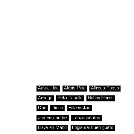
Actualidad
Alexis Puig
Alfredo Rosso
Arenga
Beto Casella
Bobby Flores
Cine
Disco
Entrevistas
Joe Fernández
Lanzamientos
Llave en Mano
Logia del buen gusto