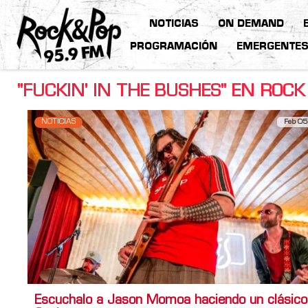
NOTICIAS
ON DEMAND
PROGRAMACIÓN
EMERGENTE
"FUCKIN' IN THE BUSHES" EN ROCK
NOTICIAS
Feb 05
Escuchalo a Jason Momoa haciendo un clásico