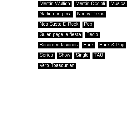
Martin Wullich
Martín Ciccioli
Música
Nadie nos para
Nancy Pazos
Nos Gusta El Rock
Pop
Quién paga la fiesta
Radio
Recomendaciones
Rock
Rock & Pop
Series
Show
Single
TAO
Vero Tossounian