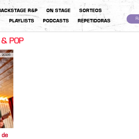
BACKSTAGE R&P
ON STAGE
SORTEOS
R
S
PLAYLISTS
PODCASTS
REPETIDORAS
 & POP
, 2026
 de