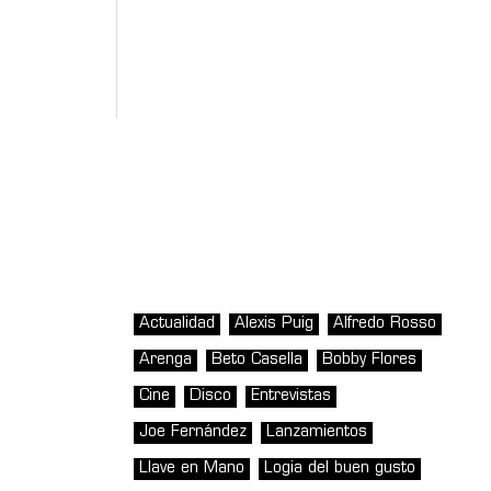
Actualidad
Alexis Puig
Alfredo Rosso
Arenga
Beto Casella
Bobby Flores
Cine
Disco
Entrevistas
Joe Fernández
Lanzamientos
Llave en Mano
Logia del buen gusto