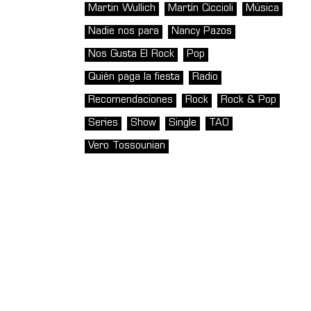
Martin Wullich
Martín Ciccioli
Música
Nadie nos para
Nancy Pazos
Nos Gusta El Rock
Pop
Quién paga la fiesta
Radio
Recomendaciones
Rock
Rock & Pop
Series
Show
Single
TAO
Vero Tossounian