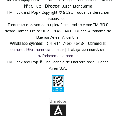
Fmrockandpop.com
- Viernes, 7 de agosto de 2026 -
Edición
Nº:
9185 -
Director:
Julián Etchevarria
FM Rock and Pop - Copyright © 2026 Todos los derechos
reservados
Transmite a través de su plataforma online y por FM 95.9
desde Ramón Freire 932, C1426AVT - Ciudad Autónoma de
Buenos Aires, Argentina.
Whatsapp oyentes:
+54 911 7082 0959 |
Comercial:
comercial@alphamedia.com.ar
|
Trabajá con nosotros:
cv@alphamedia.com.ar
FM Rock and Pop ® Una licencia de Radiodifusora Buenos
Aires S.A.