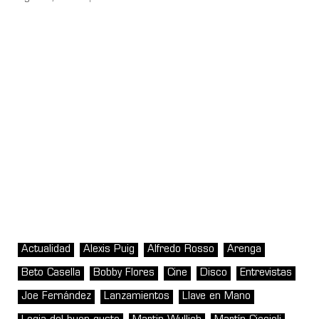
Actualidad
Alexis Puig
Alfredo Rosso
Arenga
Beto Casella
Bobby Flores
Cine
Disco
Entrevistas
Joe Fernández
Lanzamientos
Llave en Mano