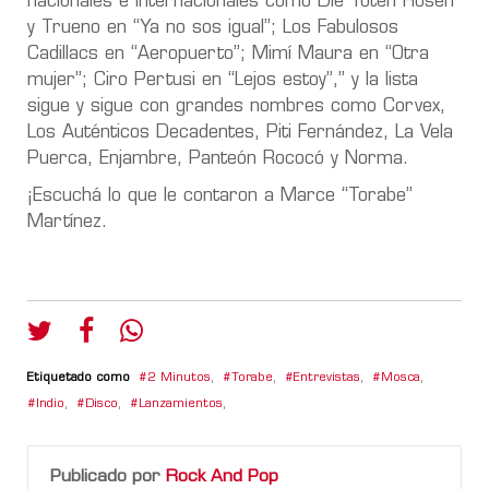
nacionales e internacionales como Die Toten Hosen
y Trueno en “Ya no sos igual”; Los Fabulosos
Cadillacs en “Aeropuerto”; Mimí Maura en “Otra
mujer”; Ciro Pertusi en “Lejos estoy”,” y la lista
sigue y sigue con grandes nombres como Corvex,
Los Auténticos Decadentes, Piti Fernández, La Vela
Puerca, Enjambre, Panteón Rococó y Norma.
¡Escuchá lo que le contaron a Marce “Torabe”
Martínez.
Etiquetado como
2 Minutos
,
Torabe
,
Entrevistas
,
Mosca
,
Indio
,
Disco
,
Lanzamientos
,
Publicado por
Rock And Pop