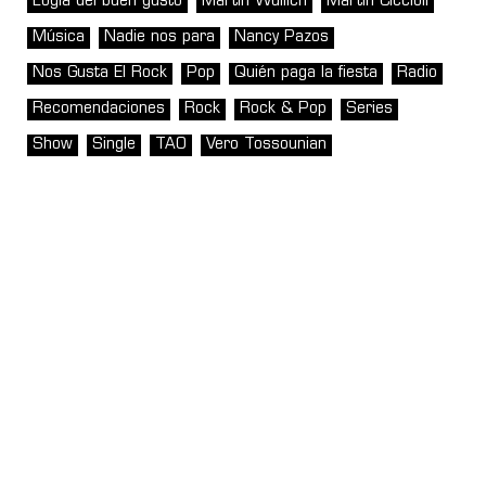
Logia del buen gusto
Martin Wullich
Martín Ciccioli
Música
Nadie nos para
Nancy Pazos
Nos Gusta El Rock
Pop
Quién paga la fiesta
Radio
Recomendaciones
Rock
Rock & Pop
Series
Show
Single
TAO
Vero Tossounian