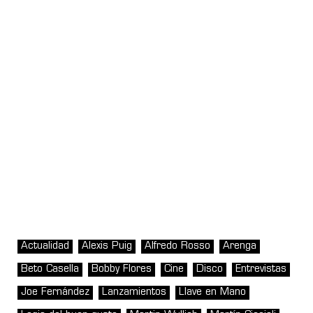
Actualidad
Alexis Puig
Alfredo Rosso
Arenga
Beto Casella
Bobby Flores
Cine
Disco
Entrevistas
Joe Fernández
Lanzamientos
Llave en Mano