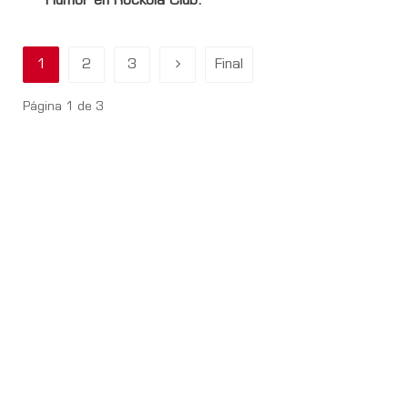
Humor en Rockola Club.
1
2
3
Final
Página 1 de 3