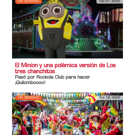
ON DEMAND
Feb 27, 2023
El Minion y una polémica versión de Los
tres chanchitos
Pasó por Rockola Club para hacer
¡Quilomboooo!
ON DEMAND
Feb 18, 2023