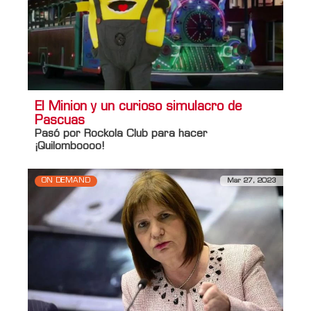
El Minion y un curioso simulacro de
Pascuas
Pasó por Rockola Club para hacer
¡Quilomboooo!
ON DEMAND
Mar 27, 2023