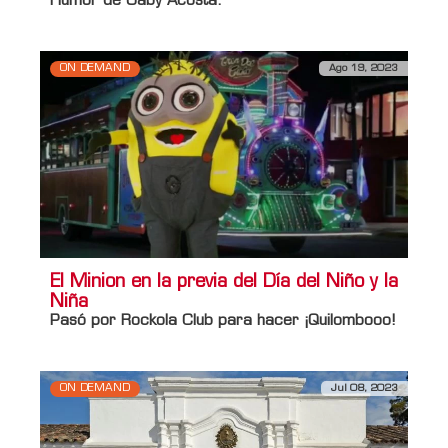
Humor de Gaby Acosta.
ON DEMAND
Ago 19, 2023
El Minion en la previa del Día del Niño y la
Niña
Pasó por Rockola Club para hacer ¡Quilombooo!
ON DEMAND
Jul 08, 2023