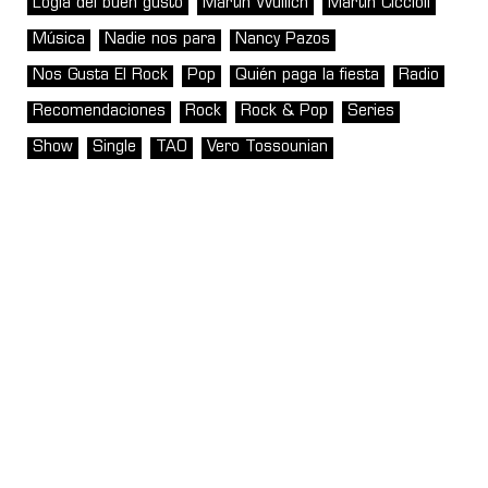
Logia del buen gusto
Martin Wullich
Martín Ciccioli
Música
Nadie nos para
Nancy Pazos
Nos Gusta El Rock
Pop
Quién paga la fiesta
Radio
Recomendaciones
Rock
Rock & Pop
Series
Show
Single
TAO
Vero Tossounian