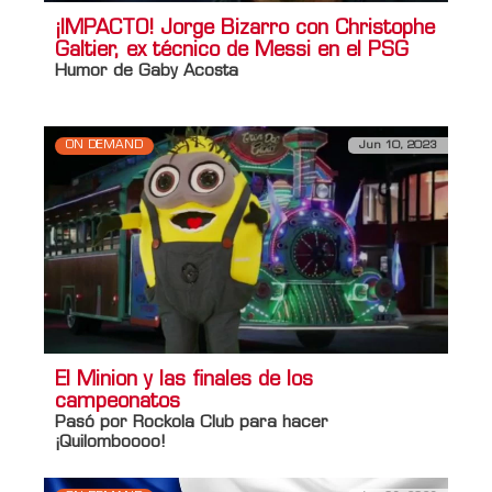
¡IMPACTO! Jorge Bizarro con Christophe
Galtier, ex técnico de Messi en el PSG
Humor de Gaby Acosta
ON DEMAND
Jun 10, 2023
El Minion y las finales de los
campeonatos
Pasó por Rockola Club para hacer
¡Quilomboooo!