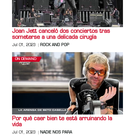
Joan Jett canceló dos conciertos tras
someterse a una delicada cirugía
Jul 01, 2023
ROCK AND POP
ON DEMAND
Por qué caer bien te está arruinando la
vida
Jul 01, 2023
NADIE NOS PARA