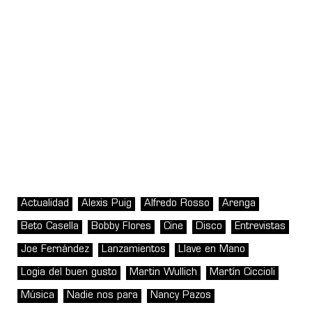
Actualidad
Alexis Puig
Alfredo Rosso
Arenga
Beto Casella
Bobby Flores
Cine
Disco
Entrevistas
Joe Fernández
Lanzamientos
Llave en Mano
Logia del buen gusto
Martin Wullich
Martín Ciccioli
Música
Nadie nos para
Nancy Pazos