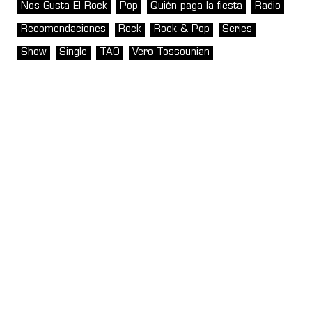
Nos Gusta El Rock
Pop
Quién paga la fiesta
Radio
Recomendaciones
Rock
Rock & Pop
Series
Show
Single
TAO
Vero Tossounian