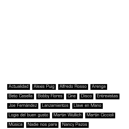
Actualidad
Alexis Puig
Alfredo Rosso
Arenga
Beto Casella
Bobby Flores
Cine
Disco
Entrevistas
Joe Fernández
Lanzamientos
Llave en Mano
Logia del buen gusto
Martin Wullich
Martín Ciccioli
Música
Nadie nos para
Nancy Pazos