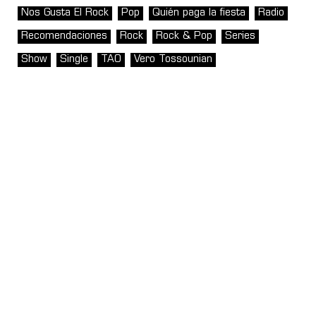
Nos Gusta El Rock
Pop
Quién paga la fiesta
Radio
Recomendaciones
Rock
Rock & Pop
Series
Show
Single
TAO
Vero Tossounian