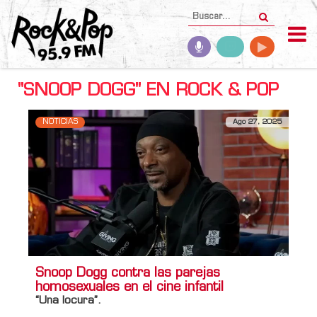
"SNOOP DOGG" EN ROCK & POP
NOTICIAS
Ago 27, 2025
Snoop Dogg contra las parejas
homosexuales en el cine infantil
“Una locura”.