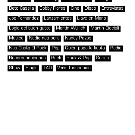
Beto Casella
Bobby Flores
Cine
Disco
Entrevistas
Joe Fernández
Lanzamientos
Llave en Mano
Logia del buen gusto
Martin Wullich
Martín Ciccioli
Música
Nadie nos para
Nancy Pazos
Nos Gusta El Rock
Pop
Quién paga la fiesta
Radio
Recomendaciones
Rock
Rock & Pop
Series
Show
Single
TAO
Vero Tossounian