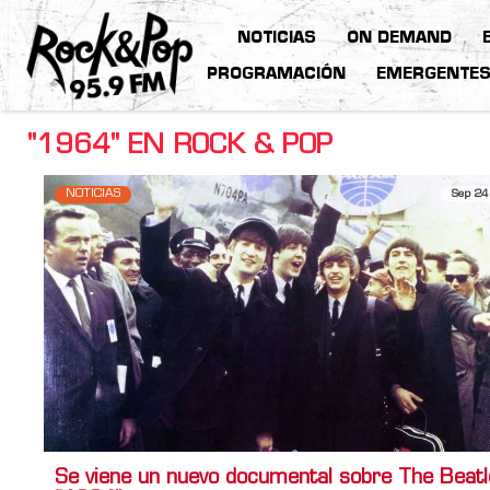
NOTICIAS
ON DEMAND
PROGRAMACIÓN
EMERGENTE
"1964" EN ROCK & POP
NOTICIAS
Sep 24
Se viene un nuevo documental sobre The Beatl