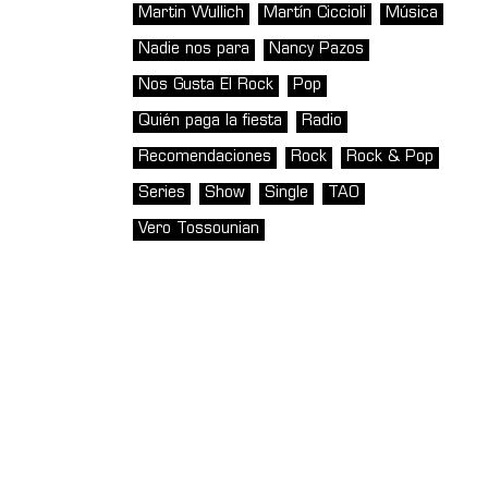
Martin Wullich
Martín Ciccioli
Música
Nadie nos para
Nancy Pazos
Nos Gusta El Rock
Pop
Quién paga la fiesta
Radio
Recomendaciones
Rock
Rock & Pop
Series
Show
Single
TAO
Vero Tossounian