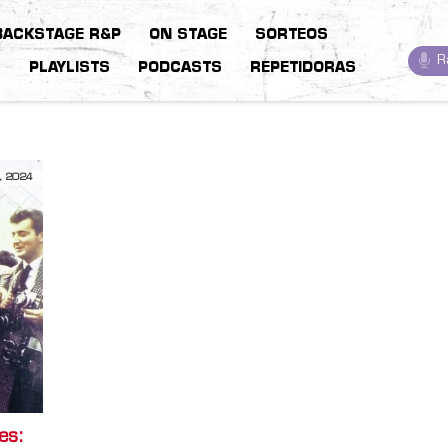
BACKSTAGE R&P
ON STAGE
SORTEOS
R
S
PLAYLISTS
PODCASTS
REPETIDORAS
, 2024
es: