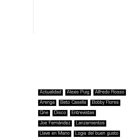
Actualidad
Alexis Puig
Alfredo Rosso
Arenga
Beto Casella
Bobby Flores
Cine
Disco
Entrevistas
Joe Fernández
Lanzamientos
Llave en Mano
Logia del buen gusto