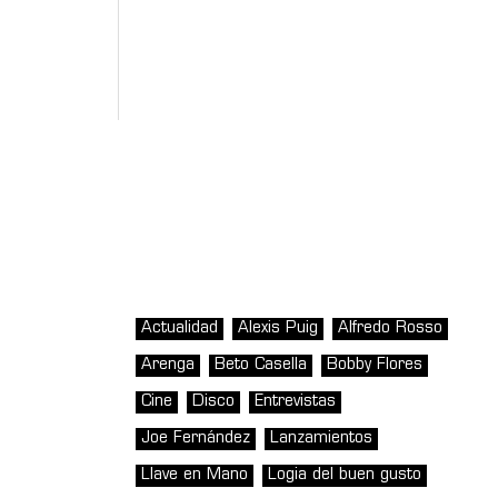
Actualidad
Alexis Puig
Alfredo Rosso
Arenga
Beto Casella
Bobby Flores
Cine
Disco
Entrevistas
Joe Fernández
Lanzamientos
Llave en Mano
Logia del buen gusto