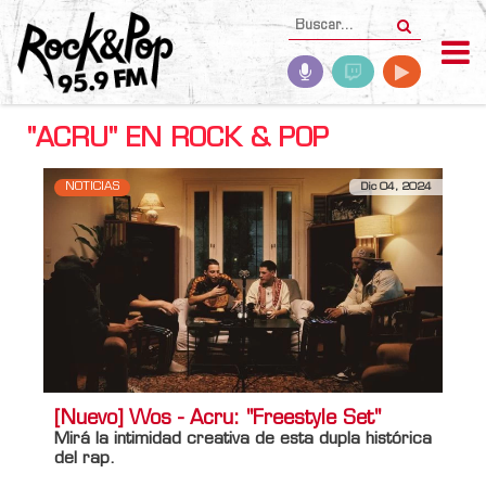
"ACRU" EN ROCK & POP
NOTICIAS
Dic 04, 2024
[Nuevo] Wos - Acru: "Freestyle Set"
Mirá la intimidad creativa de esta dupla histórica
del rap.