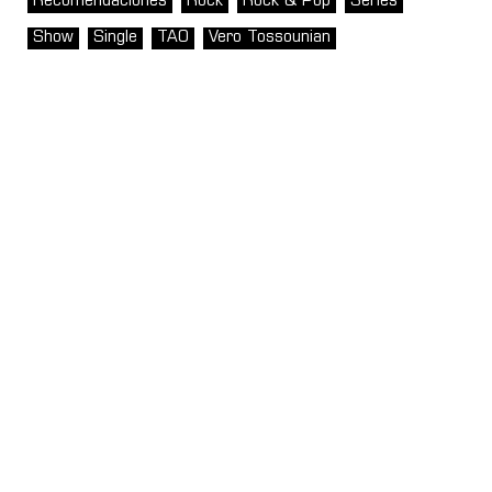
Recomendaciones
Rock
Rock & Pop
Series
Show
Single
TAO
Vero Tossounian