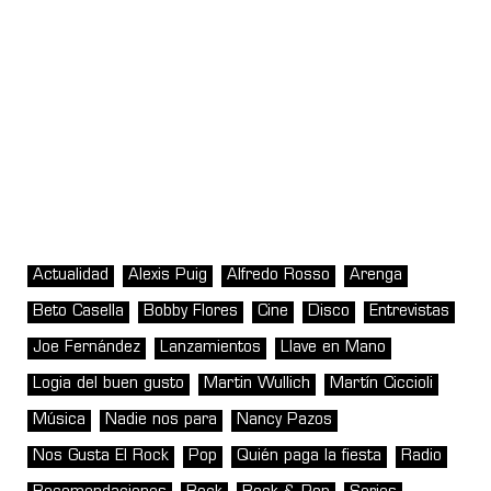
Actualidad
Alexis Puig
Alfredo Rosso
Arenga
Beto Casella
Bobby Flores
Cine
Disco
Entrevistas
Joe Fernández
Lanzamientos
Llave en Mano
Logia del buen gusto
Martin Wullich
Martín Ciccioli
Música
Nadie nos para
Nancy Pazos
Nos Gusta El Rock
Pop
Quién paga la fiesta
Radio