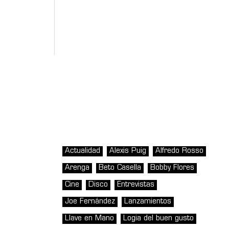
Actualidad
Alexis Puig
Alfredo Rosso
Arenga
Beto Casella
Bobby Flores
Cine
Disco
Entrevistas
Joe Fernández
Lanzamientos
Llave en Mano
Logia del buen gusto