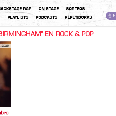
BACKSTAGE R&P
ON STAGE
SORTEOS
R
S
PLAYLISTS
PODCASTS
REPETIDORAS
BIRMINGHAM" EN ROCK & POP
, 2025
mbre