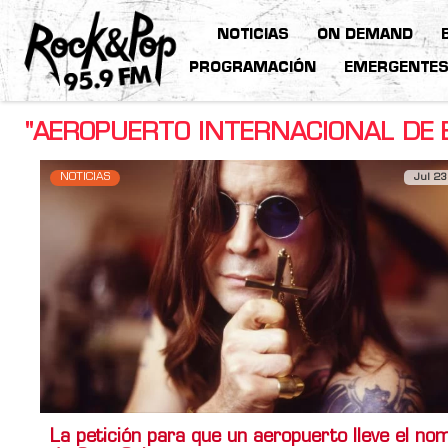
NOTICIAS
ON DEMAND
PROGRAMACIÓN
EMERGENTE
"AEROPUERTO INTERNACIONAL DE 
NOTICIAS
Jul 23
La petición para que un aeropuerto lleve el no