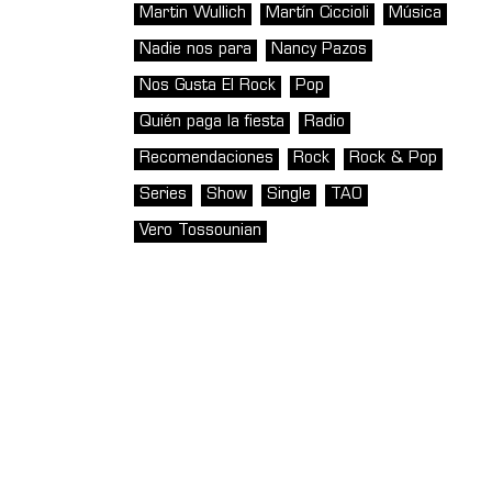
Martin Wullich
Martín Ciccioli
Música
Nadie nos para
Nancy Pazos
Nos Gusta El Rock
Pop
Quién paga la fiesta
Radio
Recomendaciones
Rock
Rock & Pop
Series
Show
Single
TAO
Vero Tossounian