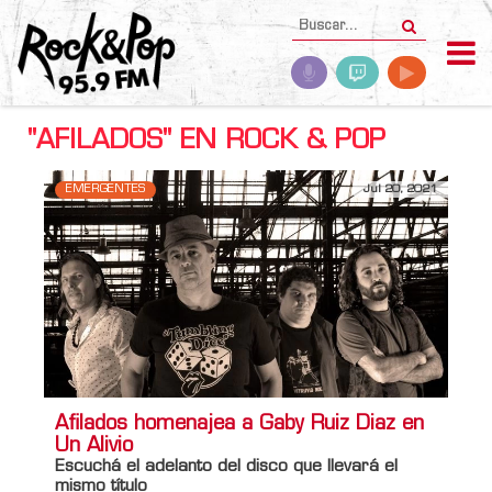
"AFILADOS" EN ROCK & POP
EMERGENTES
Jul 20, 2021
Afilados homenajea a Gaby Ruiz Diaz en
Un Alivio
Escuchá el adelanto del disco que llevará el
mismo título