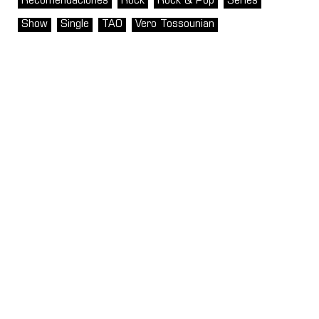
Recomendaciones
Rock
Rock & Pop
Series
Show
Single
TAO
Vero Tossounian