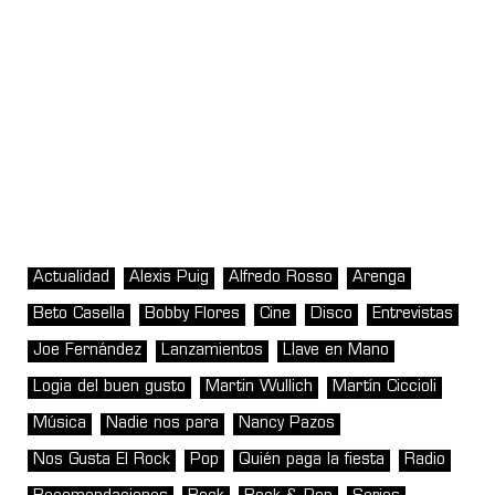
Actualidad
Alexis Puig
Alfredo Rosso
Arenga
Beto Casella
Bobby Flores
Cine
Disco
Entrevistas
Joe Fernández
Lanzamientos
Llave en Mano
Logia del buen gusto
Martin Wullich
Martín Ciccioli
Música
Nadie nos para
Nancy Pazos
Nos Gusta El Rock
Pop
Quién paga la fiesta
Radio