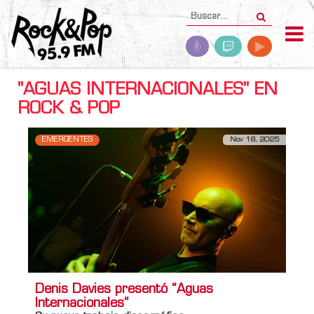
"AGUAS INTERNACIONALES" EN
ROCK & POP
EMERGENTES
Nov 18, 2025
Denis Davies presentó “Aguas
Internacionales”