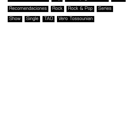
Recomendaciones
Rock
Rock & Pop
Series
Show
Single
TAO
Vero Tossounian