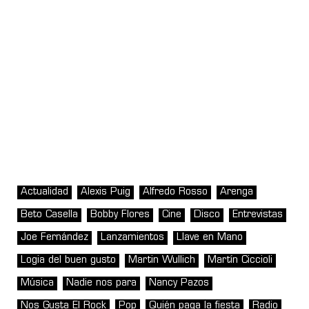
Actualidad
Alexis Puig
Alfredo Rosso
Arenga
Beto Casella
Bobby Flores
Cine
Disco
Entrevistas
Joe Fernández
Lanzamientos
Llave en Mano
Logia del buen gusto
Martin Wullich
Martín Ciccioli
Música
Nadie nos para
Nancy Pazos
Nos Gusta El Rock
Pop
Quién paga la fiesta
Radio