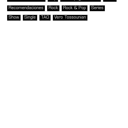
Recomendaciones
Rock
Rock & Pop
Series
Show
Single
TAO
Vero Tossounian