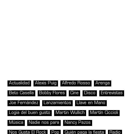
Actualidad
Alexis Puig
Alfredo Rosso
Arenga
Beto Casella
Bobby Flores
Cine
Disco
Entrevistas
Joe Fernández
Lanzamientos
Llave en Mano
Logia del buen gusto
Martin Wullich
Martín Ciccioli
Música
Nadie nos para
Nancy Pazos
Nos Gusta El Rock
Pop
Quién paga la fiesta
Radio