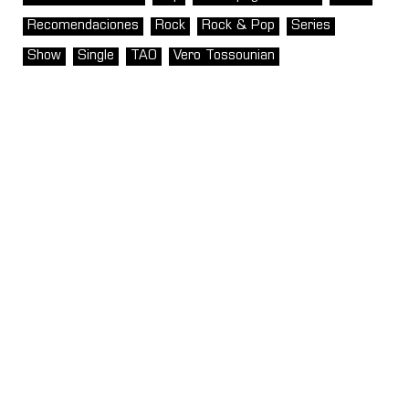
Recomendaciones
Rock
Rock & Pop
Series
Show
Single
TAO
Vero Tossounian