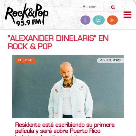
"ALEXANDER DINELARIS" EN
ROCK & POP
NOTICIAS
Abr 29, 2024
Residente está escribiendo su primera
película y será sobre Puerto Rico