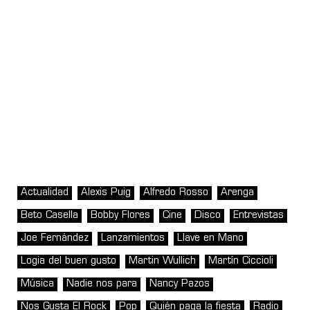
Actualidad
Alexis Puig
Alfredo Rosso
Arenga
Beto Casella
Bobby Flores
Cine
Disco
Entrevistas
Joe Fernández
Lanzamientos
Llave en Mano
Logia del buen gusto
Martin Wullich
Martín Ciccioli
Música
Nadie nos para
Nancy Pazos
Nos Gusta El Rock
Pop
Quién paga la fiesta
Radio