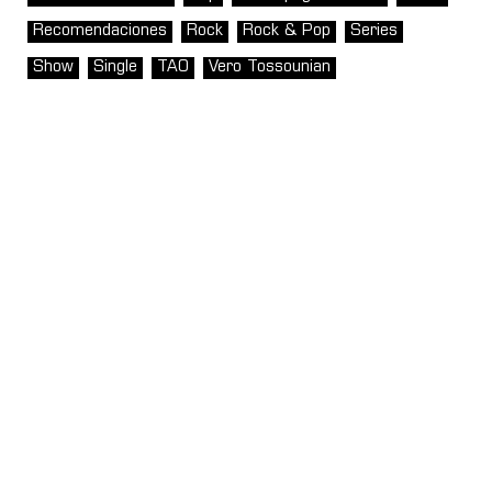
Recomendaciones
Rock
Rock & Pop
Series
Show
Single
TAO
Vero Tossounian