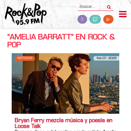
"AMELIA BARRATT" EN ROCK &
POP
NOTICIAS
Feb 07, 2025
Bryan Ferry mezcla música y poesía en
Loose Talk