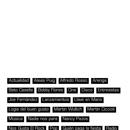
Actualidad
Alexis Puig
Alfredo Rosso
Arenga
Beto Casella
Bobby Flores
Cine
Disco
Entrevistas
Joe Fernández
Lanzamientos
Llave en Mano
Logia del buen gusto
Martin Wullich
Martín Ciccioli
Música
Nadie nos para
Nancy Pazos
Nos Gusta El Rock
Pop
Quién paga la fiesta
Radio