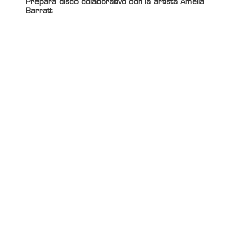
Prepara disco colaborativo con la artista Amelia
Barratt