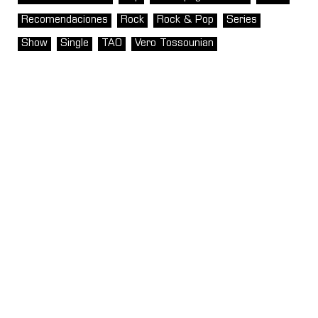
Recomendaciones
Rock
Rock & Pop
Series
Show
Single
TAO
Vero Tossounian