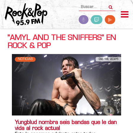
"AMYL AND THE SNIFFERS" EN
ROCK & POP
NOTICIAS
Dic 18, 2025
Yungblud nombra seis bandas que le dan
vida al rock actual