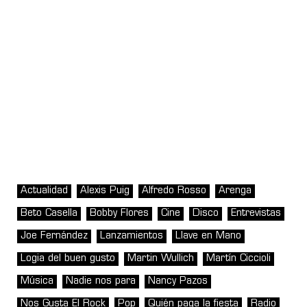
Actualidad
Alexis Puig
Alfredo Rosso
Arenga
Beto Casella
Bobby Flores
Cine
Disco
Entrevistas
Joe Fernández
Lanzamientos
Llave en Mano
Logia del buen gusto
Martin Wullich
Martín Ciccioli
Música
Nadie nos para
Nancy Pazos
Nos Gusta El Rock
Pop
Quién paga la fiesta
Radio