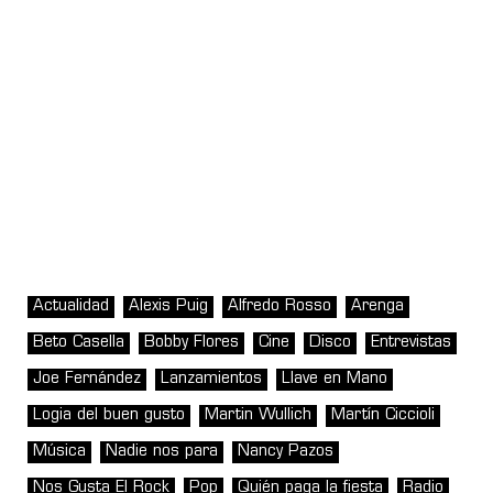
Actualidad
Alexis Puig
Alfredo Rosso
Arenga
Beto Casella
Bobby Flores
Cine
Disco
Entrevistas
Joe Fernández
Lanzamientos
Llave en Mano
Logia del buen gusto
Martin Wullich
Martín Ciccioli
Música
Nadie nos para
Nancy Pazos
Nos Gusta El Rock
Pop
Quién paga la fiesta
Radio