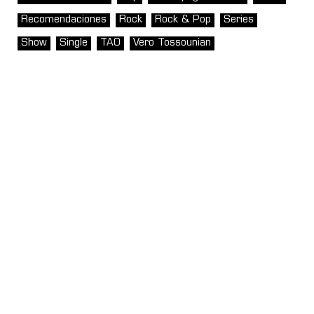
Recomendaciones
Rock
Rock & Pop
Series
Show
Single
TAO
Vero Tossounian