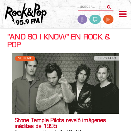
"AND SO I KNOW" EN ROCK &
POP
NOTICIAS
Jul 26, 2021
Stone Temple Pilots reveló imágenes
inéditas de 1995