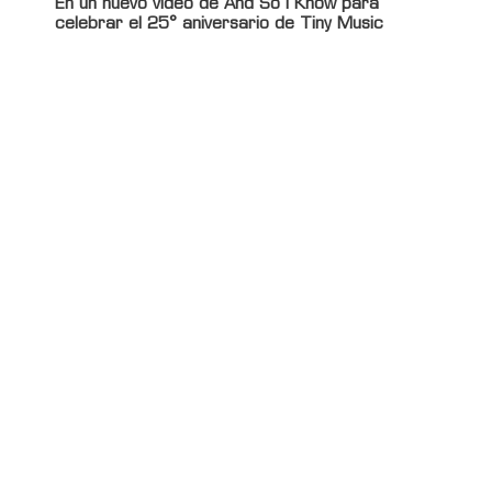
En un nuevo video de And So I Know para
celebrar el 25° aniversario de Tiny Music