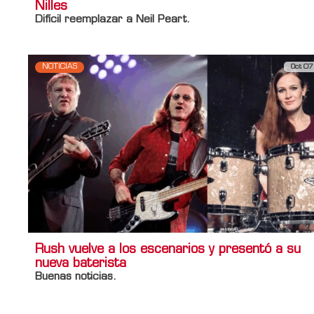
Nilles
Difícil reemplazar a Neil Peart.
NOTICIAS
Oct 07
Rush vuelve a los escenarios y presentó a su
nueva baterista
Buenas noticias.