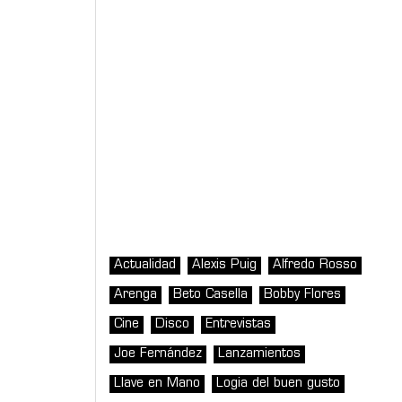
Actualidad
Alexis Puig
Alfredo Rosso
Arenga
Beto Casella
Bobby Flores
Cine
Disco
Entrevistas
Joe Fernández
Lanzamientos
Llave en Mano
Logia del buen gusto