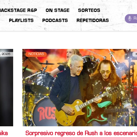
BACKSTAGE R&P
ON STAGE
SORTEOS
R
S
PLAYLISTS
PODCASTS
REPETIDORAS
, 2026
NOTICIAS
ika
Sorpresivo regreso de Rush a los escenari