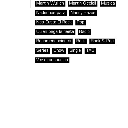
Martin Wullich
Martín Ciccioli
Música
Nadie nos para
Nancy Pazos
Nos Gusta El Rock
Pop
Quién paga la fiesta
Radio
Recomendaciones
Rock
Rock & Pop
Series
Show
Single
TAO
Vero Tossounian