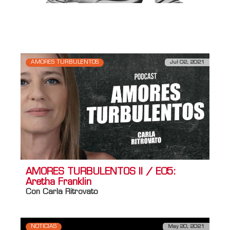
Link a Spotify
https://open.spotify.com/playlist/4fDLwGuDVvPHpzji7ow
si=6265b81327a94f36
AMORES TURBULENTOS
Jul 02, 2021
AMORES TURBULENTOS II / E05:
Aretha Franklin
Con Carla Ritrovato
NOTICIAS
May 20, 2021