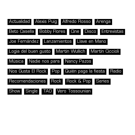
Actualidad
Alexis Puig
Alfredo Rosso
Arenga
Beto Casella
Bobby Flores
Cine
Disco
Entrevistas
Joe Fernández
Lanzamientos
Llave en Mano
Logia del buen gusto
Martin Wullich
Martín Ciccioli
Música
Nadie nos para
Nancy Pazos
Nos Gusta El Rock
Pop
Quién paga la fiesta
Radio
Recomendaciones
Rock
Rock & Pop
Series
Show
Single
TAO
Vero Tossounian