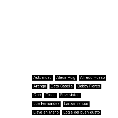
Actualidad
Alexis Puig
Alfredo Rosso
Arenga
Beto Casella
Bobby Flores
Cine
Disco
Entrevistas
Joe Fernández
Lanzamientos
Llave en Mano
Logia del buen gusto