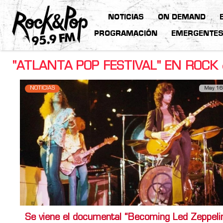
NOTICIAS
ON DEMAND
PROGRAMACIÓN
EMERGENTE
"ATLANTA POP FESTIVAL" EN ROCK
NOTICIAS
May 16
Se viene el documental “Becoming Led Zeppeli