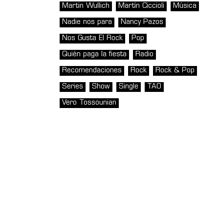
Martin Wullich
Martín Ciccioli
Música
Nadie nos para
Nancy Pazos
Nos Gusta El Rock
Pop
Quién paga la fiesta
Radio
Recomendaciones
Rock
Rock & Pop
Series
Show
Single
TAO
Vero Tossounian