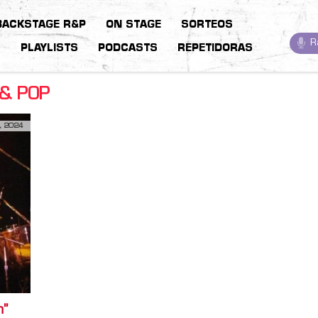
BACKSTAGE R&P
ON STAGE
SORTEOS
R
S
PLAYLISTS
PODCASTS
REPETIDORAS
 & POP
, 2024
n”