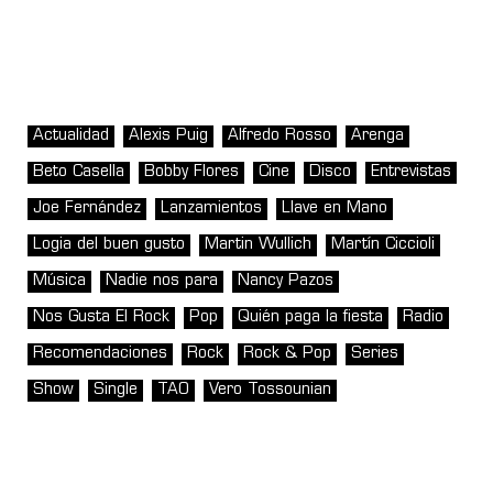
Actualidad
Alexis Puig
Alfredo Rosso
Arenga
Beto Casella
Bobby Flores
Cine
Disco
Entrevistas
Joe Fernández
Lanzamientos
Llave en Mano
Logia del buen gusto
Martin Wullich
Martín Ciccioli
Música
Nadie nos para
Nancy Pazos
Nos Gusta El Rock
Pop
Quién paga la fiesta
Radio
Recomendaciones
Rock
Rock & Pop
Series
Show
Single
TAO
Vero Tossounian