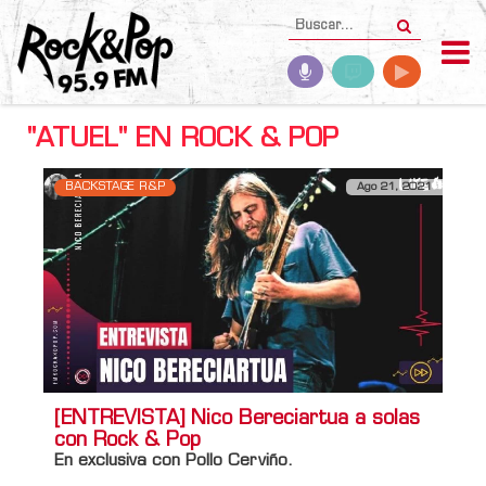
"ATUEL" EN ROCK & POP
BACKSTAGE R&P
Ago 21, 2021
[ENTREVISTA] Nico Bereciartua a solas
con Rock & Pop
En exclusiva con Pollo Cerviño.