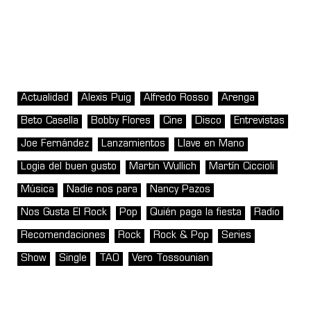
Actualidad
Alexis Puig
Alfredo Rosso
Arenga
Beto Casella
Bobby Flores
Cine
Disco
Entrevistas
Joe Fernández
Lanzamientos
Llave en Mano
Logia del buen gusto
Martin Wullich
Martín Ciccioli
Música
Nadie nos para
Nancy Pazos
Nos Gusta El Rock
Pop
Quién paga la fiesta
Radio
Recomendaciones
Rock
Rock & Pop
Series
Show
Single
TAO
Vero Tossounian