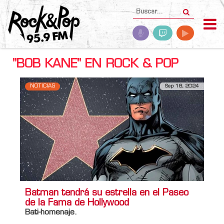
"BOB KANE" EN ROCK & POP
NOTICIAS
Sep 18, 2024
Batman tendrá su estrella en el Paseo
de la Fama de Hollywood
Bati-homenaje.