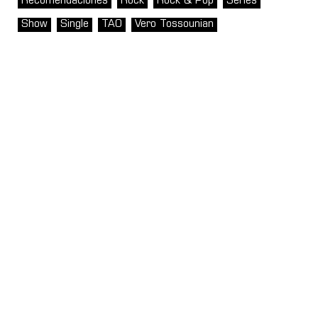
Recomendaciones
Rock
Rock & Pop
Series
Show
Single
TAO
Vero Tossounian