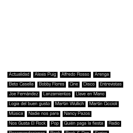
Actualidad
Alexis Puig
Alfredo Rosso
Arenga
Beto Casella
Bobby Flores
Cine
Disco
Entrevistas
Joe Fernández
Lanzamientos
Llave en Mano
Logia del buen gusto
Martin Wullich
Martín Ciccioli
Música
Nadie nos para
Nancy Pazos
Nos Gusta El Rock
Pop
Quién paga la fiesta
Radio