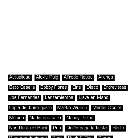
Actualidad
Alexis Puig
Alfredo Rosso
Arenga
Beto Casella
Bobby Flores
Cine
Disco
Entrevistas
Joe Fernández
Lanzamientos
Llave en Mano
Logia del buen gusto
Martin Wullich
Martín Ciccioli
Música
Nadie nos para
Nancy Pazos
Nos Gusta El Rock
Pop
Quién paga la fiesta
Radio