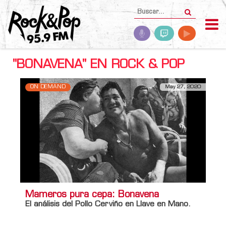
"BONAVENA" EN ROCK & POP
ON DEMAND
May 27, 2020
Mameros pura cepa: Bonavena
El análisis del Pollo Cerviño en Llave en Mano.