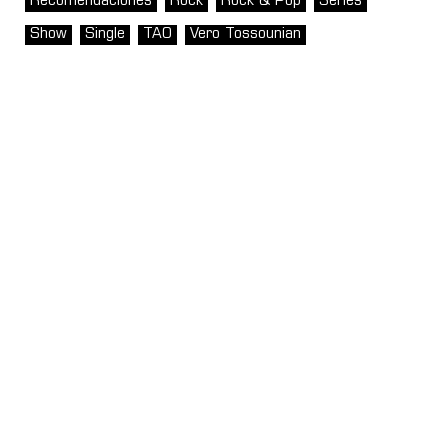
Recomendaciones
Rock
Rock & Pop
Series
Show
Single
TAO
Vero Tossounian