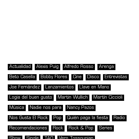
Actualidad
Alexis Puig
Alfredo Rosso
Arenga
Beto Casella
Bobby Flores
Cine
Disco
Entrevistas
Joe Fernández
Lanzamientos
Llave en Mano
Logia del buen gusto
Martin Wullich
Martín Ciccioli
Música
Nadie nos para
Nancy Pazos
Nos Gusta El Rock
Pop
Quién paga la fiesta
Radio
Recomendaciones
Rock
Rock & Pop
Series
Show
Single
TAO
Vero Tossounian