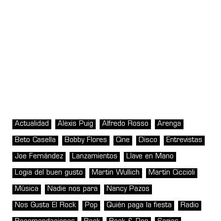
Actualidad
Alexis Puig
Alfredo Rosso
Arenga
Beto Casella
Bobby Flores
Cine
Disco
Entrevistas
Joe Fernández
Lanzamientos
Llave en Mano
Logia del buen gusto
Martin Wullich
Martín Ciccioli
Música
Nadie nos para
Nancy Pazos
Nos Gusta El Rock
Pop
Quién paga la fiesta
Radio