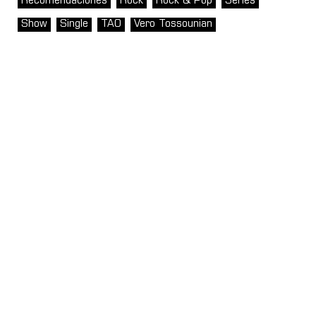
Recomendaciones
Rock
Rock & Pop
Series
Show
Single
TAO
Vero Tossounian