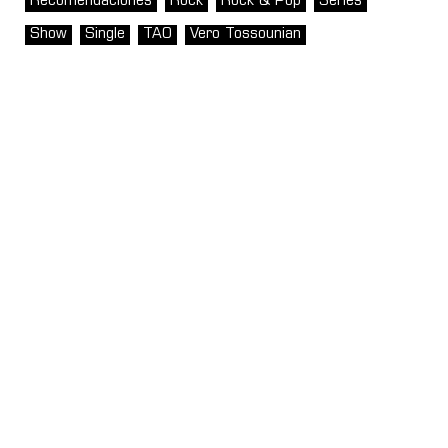
Recomendaciones
Rock
Rock & Pop
Series
Show
Single
TAO
Vero Tossounian