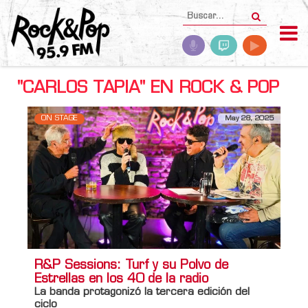
"CARLOS TAPIA" EN ROCK & POP
ON STAGE
May 28, 2025
R&P Sessions: Turf y su Polvo de
Estrellas en los 40 de la radio
La banda protagonizó la tercera edición del
ciclo