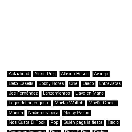
Actualidad
Alexis Puig
Alfredo Rosso
Arenga
Beto Casella
Bobby Flores
Cine
Disco
Entrevistas
Joe Fernández
Lanzamientos
Llave en Mano
Logia del buen gusto
Martin Wullich
Martín Ciccioli
Música
Nadie nos para
Nancy Pazos
Nos Gusta El Rock
Pop
Quién paga la fiesta
Radio