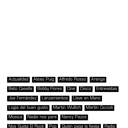
Actualidad
Alexis Puig
Alfredo Rosso
Arenga
Beto Casella
Bobby Flores
Cine
Disco
Entrevistas
Joe Fernández
Lanzamientos
Llave en Mano
Logia del buen gusto
Martin Wullich
Martín Ciccioli
Música
Nadie nos para
Nancy Pazos
Nos Gusta El Rock
Pop
Quién paga la fiesta
Radio