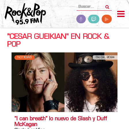
"CESAR GUEIKIAN" EN ROCK &
POP
NOTICIAS
Dic 04, 2024
“I can breath” lo nuevo de Slash y Duff
McKagan