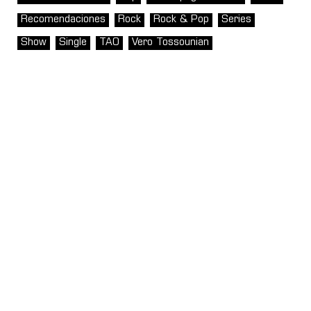
Recomendaciones
Rock
Rock & Pop
Series
Show
Single
TAO
Vero Tossounian