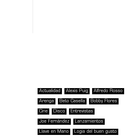
Actualidad
Alexis Puig
Alfredo Rosso
Arenga
Beto Casella
Bobby Flores
Cine
Disco
Entrevistas
Joe Fernández
Lanzamientos
Llave en Mano
Logia del buen gusto