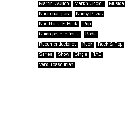
Martin Wullich
Martín Ciccioli
Música
Nadie nos para
Nancy Pazos
Nos Gusta El Rock
Pop
Quién paga la fiesta
Radio
Recomendaciones
Rock
Rock & Pop
Series
Show
Single
TAO
Vero Tossounian