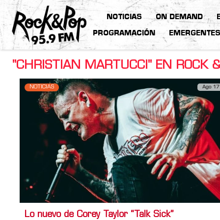
NOTICIAS
ON DEMAND
PROGRAMACIÓN
EMERGENTE
"CHRISTIAN MARTUCCI" EN ROCK &
NOTICIAS
Ago 17
Lo nuevo de Corey Taylor “Talk Sick”