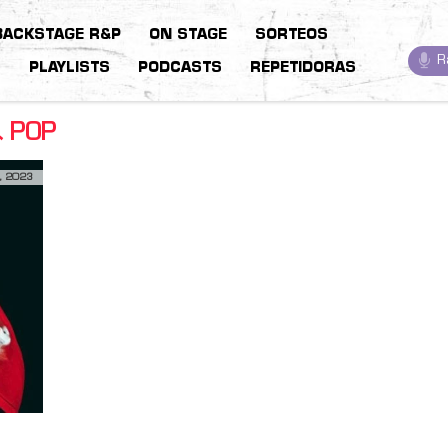
BACKSTAGE R&P
ON STAGE
SORTEOS
R
S
PLAYLISTS
PODCASTS
REPETIDORAS
 POP
, 2023