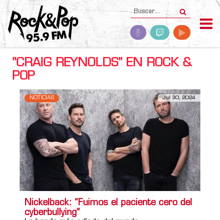
"CRAIG REYNOLDS" EN ROCK &
POP
NOTICIAS
Jul 30, 2024
Nickelback: “Fuimos el paciente cero del
cyberbullying”