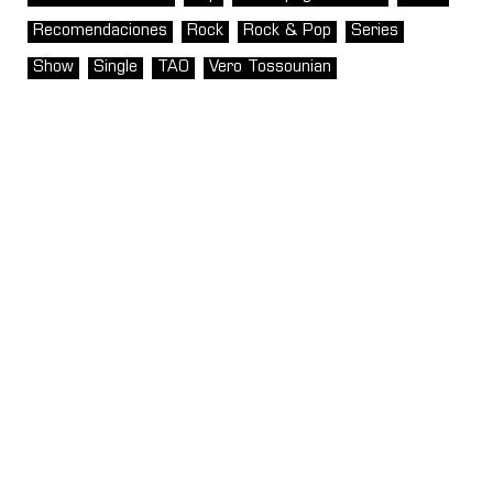
Recomendaciones
Rock
Rock & Pop
Series
Show
Single
TAO
Vero Tossounian