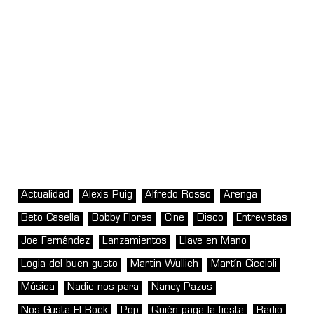
Actualidad
Alexis Puig
Alfredo Rosso
Arenga
Beto Casella
Bobby Flores
Cine
Disco
Entrevistas
Joe Fernández
Lanzamientos
Llave en Mano
Logia del buen gusto
Martin Wullich
Martín Ciccioli
Música
Nadie nos para
Nancy Pazos
Nos Gusta El Rock
Pop
Quién paga la fiesta
Radio