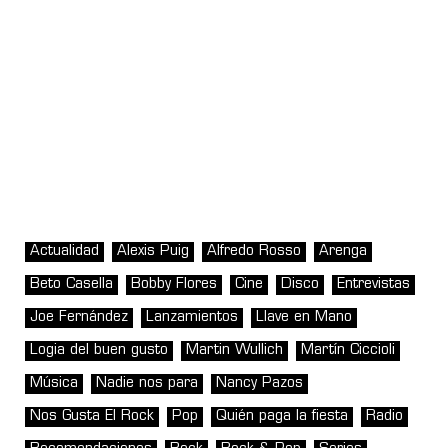
Actualidad
Alexis Puig
Alfredo Rosso
Arenga
Beto Casella
Bobby Flores
Cine
Disco
Entrevistas
Joe Fernández
Lanzamientos
Llave en Mano
Logia del buen gusto
Martin Wullich
Martín Ciccioli
Música
Nadie nos para
Nancy Pazos
Nos Gusta El Rock
Pop
Quién paga la fiesta
Radio