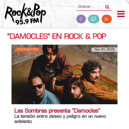
"DAMOCLES" EN ROCK & POP
EMERGENTES
Nov 30, 2025
Las Sombras presenta “Damocles”
La tensión entre deseo y peligro en un nuevo
adelanto