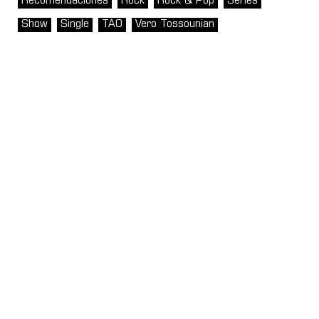
Recomendaciones
Rock
Rock & Pop
Series
Show
Single
TAO
Vero Tossounian