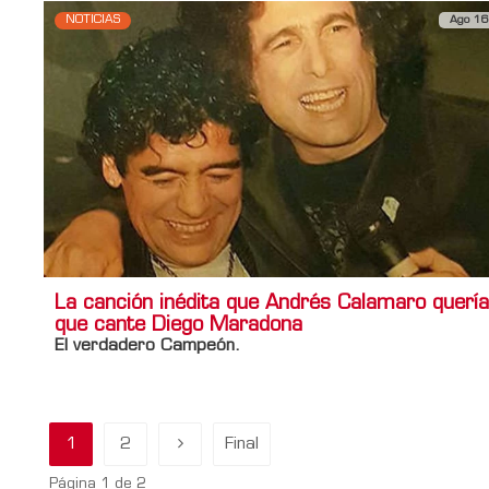
NOTICIAS
Ago 16
La canción inédita que Andrés Calamaro quería
que cante Diego Maradona
El verdadero Campeón.
1
2
Final
Página 1 de 2