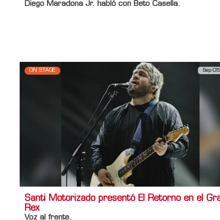
Diego Maradona Jr.
habló con
Beto Casella
.
Información adicional
Titulo Home
"Hoy confío en volver a ver a mi selección"
ON STAGE
Sep 05
Santi Motorizado presentó El Retorno en el Gr
Rex
Voz al frente.