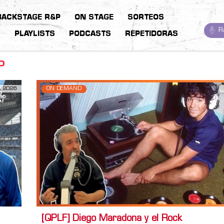
BACKSTAGE R&P
ON STAGE
SORTEOS
R
S
PLAYLISTS
PODCASTS
REPETIDORAS
P
, 2026
ON DEMAND
[QPLF] Diego Maradona y el Rock