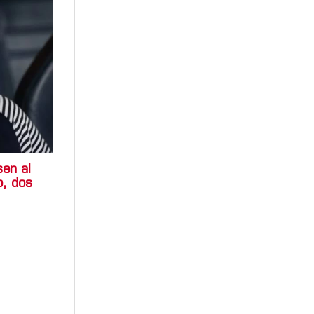
en al
o, dos
usen al
mido