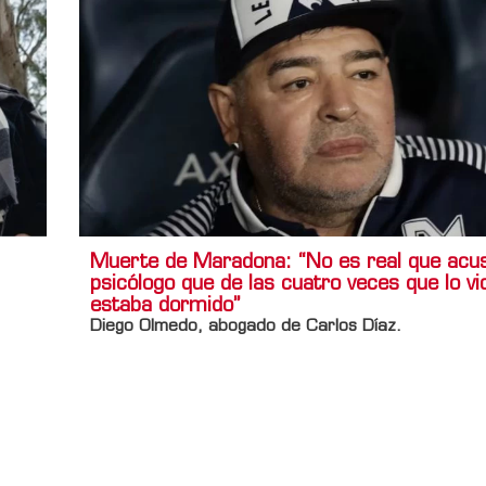
Muerte de Maradona: “No es real que acus
psicólogo que de las cuatro veces que lo vi
estaba dormido”
Diego Olmedo, abogado de Carlos Díaz.
Información adicional
Titulo Home
Muerte de Maradona: “No es real que ac
psicólogo, que de las cuatro veces que lo vio, dos dor
estaba dormido”