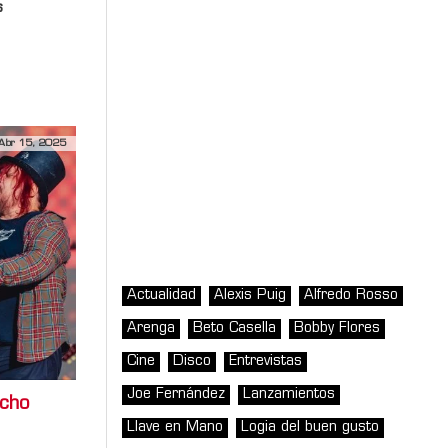
s
Abr 15, 2025
Actualidad
Alexis Puig
Alfredo Rosso
Arenga
Beto Casella
Bobby Flores
Cine
Disco
Entrevistas
Joe Fernández
Lanzamientos
ucho
Llave en Mano
Logia del buen gusto