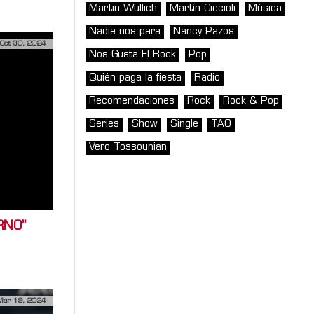
Martin Wullich
Martín Ciccioli
Música
Nadie nos para
Nancy Pazos
Oct 30, 2024
Nos Gusta El Rock
Pop
Quién paga la fiesta
Radio
Recomendaciones
Rock
Rock & Pop
Series
Show
Single
TAO
Vero Tossounian
ERNO”
Mar 19, 2024