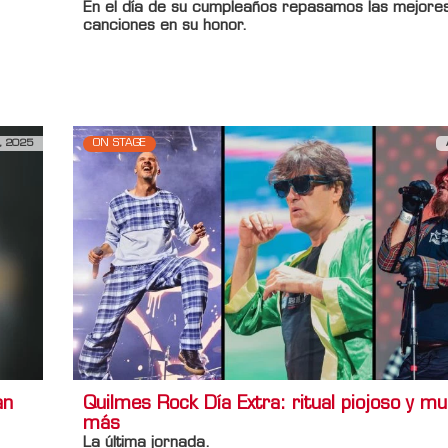
En el día de su cumpleaños repasamos las mejore
canciones en su honor.
Información adicional
Titulo Home
[QPLF] Diego Maradona y el Rock
, 2025
ON STAGE
an
Quilmes Rock Día Extra: ritual piojoso y m
más
La última jornada.