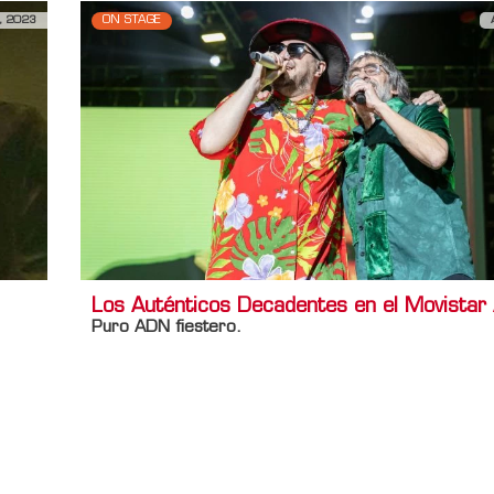
, 2023
ON STAGE
Los Auténticos Decadentes en el Movistar
Puro ADN fiestero.