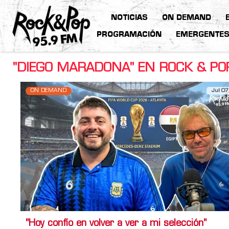
NOTICIAS
ON DEMAND
PROGRAMACIÓN
EMERGENTE
"DIEGO MARADONA" EN ROCK & PO
ON DEMAND
Jul 07
"Hoy confío en volver a ver a mi selección"