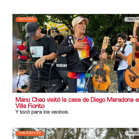
NOTICIAS
Nov 08
Manu Chao visitó la casa de Diego Maradona e
Villa Fiorito
Y tocó para los vecinos.
EMERGENTES
Sep 02