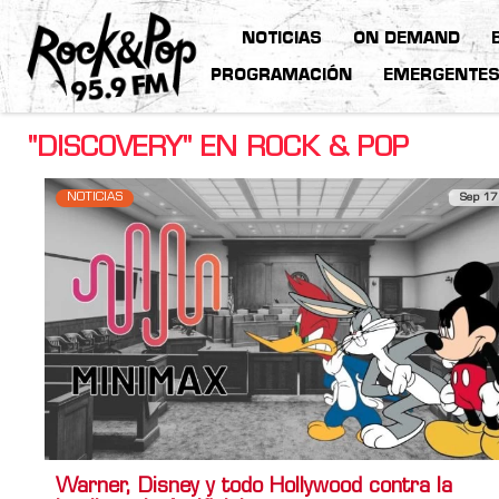
NOTICIAS
ON DEMAND
PROGRAMACIÓN
EMERGENTE
"DISCOVERY" EN ROCK & POP
NOTICIAS
Sep 17
Warner, Disney y todo Hollywood contra la