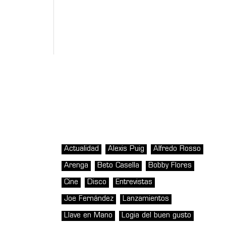
Actualidad
Alexis Puig
Alfredo Rosso
Arenga
Beto Casella
Bobby Flores
Cine
Disco
Entrevistas
Joe Fernández
Lanzamientos
Llave en Mano
Logia del buen gusto