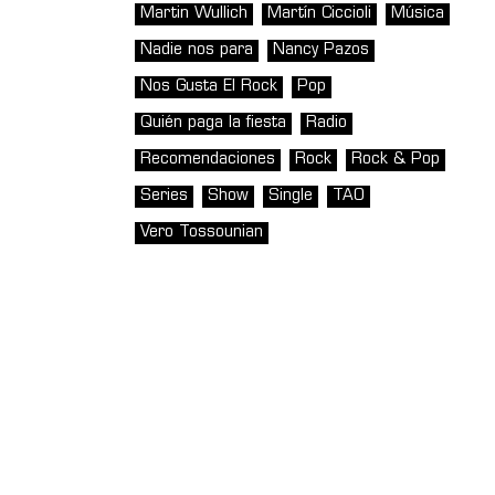
Martin Wullich
Martín Ciccioli
Música
Nadie nos para
Nancy Pazos
Nos Gusta El Rock
Pop
Quién paga la fiesta
Radio
Recomendaciones
Rock
Rock & Pop
Series
Show
Single
TAO
Vero Tossounian