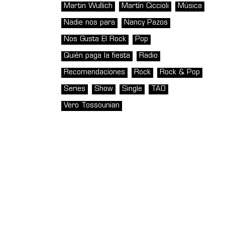
Martin Wullich
Martín Ciccioli
Música
Nadie nos para
Nancy Pazos
Nos Gusta El Rock
Pop
Quién paga la fiesta
Radio
Recomendaciones
Rock
Rock & Pop
Series
Show
Single
TAO
Vero Tossounian