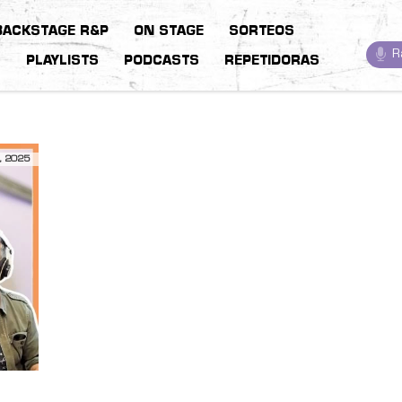
BACKSTAGE R&P
ON STAGE
SORTEOS
R
S
PLAYLISTS
PODCASTS
REPETIDORAS
, 2025