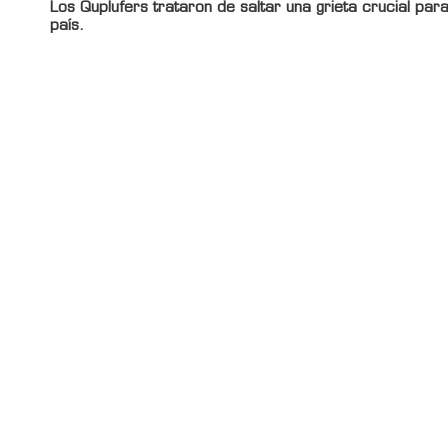
Los
Quplufers
trataron de saltar una grieta crucial para
país.
Información adicional
Titulo Home
Debate: ¿flan con crema o dulce de leche?