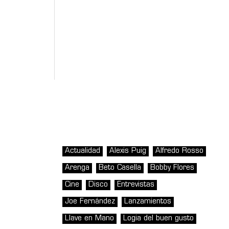
Actualidad
Alexis Puig
Alfredo Rosso
Arenga
Beto Casella
Bobby Flores
Cine
Disco
Entrevistas
Joe Fernández
Lanzamientos
Llave en Mano
Logia del buen gusto