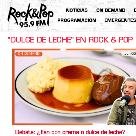
NOTICIAS
ON DEMAND
PROGRAMACIÓN
EMERGENTE
"DULCE DE LECHE" EN ROCK & POP
ON DEMAND
Jun 05
Debate: ¿flan con crema o dulce de leche?