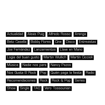
Actualidad
Alexis Puig
Alfredo Rosso
Arenga
Beto Casella
Bobby Flores
Cine
Disco
Entrevistas
Joe Fernández
Lanzamientos
Llave en Mano
Logia del buen gusto
Martin Wullich
Martín Ciccioli
Música
Nadie nos para
Nancy Pazos
Nos Gusta El Rock
Pop
Quién paga la fiesta
Radio
Recomendaciones
Rock
Rock & Pop
Series
Show
Single
TAO
Vero Tossounian