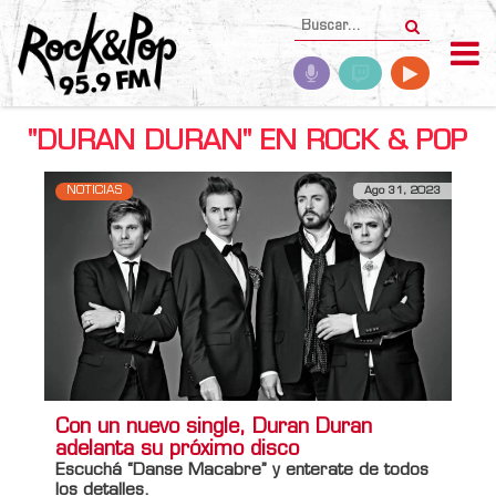
"DURAN DURAN" EN ROCK & POP
NOTICIAS
Ago 31, 2023
Con un nuevo single, Duran Duran
adelanta su próximo disco
Escuchá “Danse Macabre” y enterate de todos
los detalles.