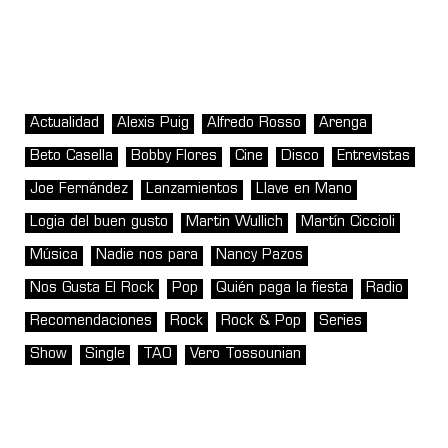
Actualidad
Alexis Puig
Alfredo Rosso
Arenga
Beto Casella
Bobby Flores
Cine
Disco
Entrevistas
Joe Fernández
Lanzamientos
Llave en Mano
Logia del buen gusto
Martin Wullich
Martín Ciccioli
Música
Nadie nos para
Nancy Pazos
Nos Gusta El Rock
Pop
Quién paga la fiesta
Radio
Recomendaciones
Rock
Rock & Pop
Series
Show
Single
TAO
Vero Tossounian