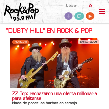
"DUSTY HILL" EN ROCK & POP
NOTICIAS
Ene 07, 2026
ZZ Top: rechazaron una oferta millonaria
para afeitarse
Nada de poner las barbas en remojo.