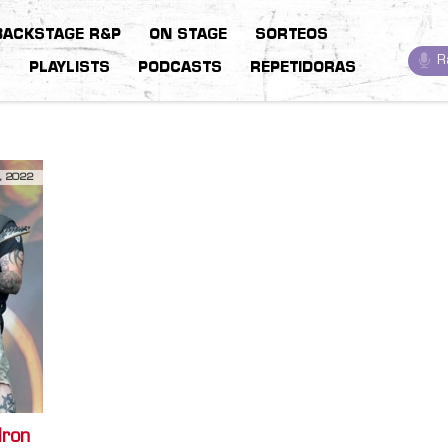
BACKSTAGE R&P
ON STAGE
SORTEOS
R
S
PLAYLISTS
PODCASTS
REPETIDORAS
, 2022
Iron