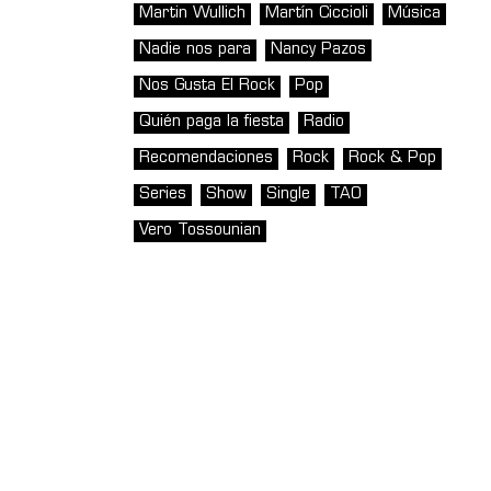
Martin Wullich
Martín Ciccioli
Música
Nadie nos para
Nancy Pazos
Nos Gusta El Rock
Pop
Quién paga la fiesta
Radio
Recomendaciones
Rock
Rock & Pop
Series
Show
Single
TAO
Vero Tossounian