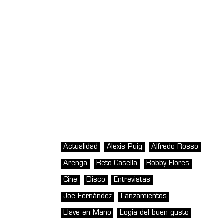
Actualidad
Alexis Puig
Alfredo Rosso
Arenga
Beto Casella
Bobby Flores
Cine
Disco
Entrevistas
Joe Fernández
Lanzamientos
Llave en Mano
Logia del buen gusto