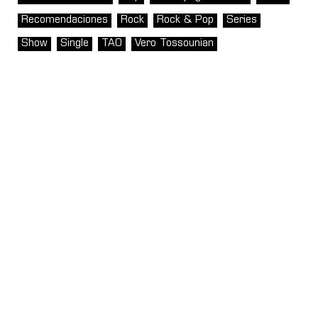
Recomendaciones
Rock
Rock & Pop
Series
Show
Single
TAO
Vero Tossounian