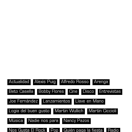
Actualidad
Alexis Puig
Alfredo Rosso
Arenga
Beto Casella
Bobby Flores
Cine
Disco
Entrevistas
Joe Fernández
Lanzamientos
Llave en Mano
Logia del buen gusto
Martin Wullich
Martín Ciccioli
Música
Nadie nos para
Nancy Pazos
Nos Gusta El Rock
Pop
Quién paga la fiesta
Radio