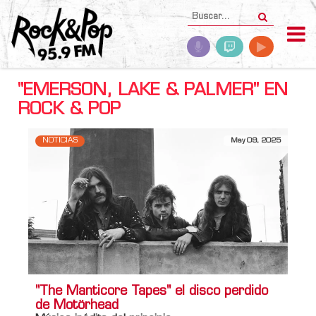
"EMERSON, LAKE & PALMER" EN
ROCK & POP
NOTICIAS
May 09, 2025
"The Manticore Tapes" el disco perdido
de Motörhead