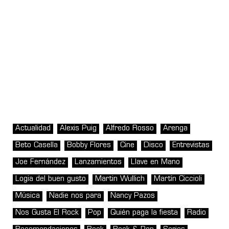
Actualidad
Alexis Puig
Alfredo Rosso
Arenga
Beto Casella
Bobby Flores
Cine
Disco
Entrevistas
Joe Fernández
Lanzamientos
Llave en Mano
Logia del buen gusto
Martin Wullich
Martín Ciccioli
Música
Nadie nos para
Nancy Pazos
Nos Gusta El Rock
Pop
Quién paga la fiesta
Radio