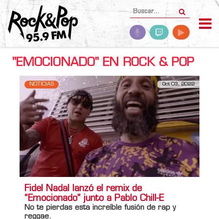
"EMOCIONADO" EN ROCK & POP
NOTICIAS
Oct 03, 2022
Fidel Nadal lanzó el remix de
“Emocionado” junto a Pablo Chill-E
No te pierdas esta increíble fusión de rap y
reggae.