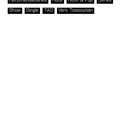
Recomendaciones
Rock
Rock & Pop
Series
Show
Single
TAO
Vero Tossounian