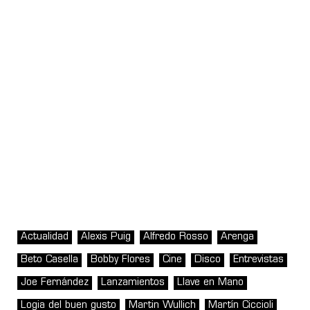
Actualidad
Alexis Puig
Alfredo Rosso
Arenga
Beto Casella
Bobby Flores
Cine
Disco
Entrevistas
Joe Fernández
Lanzamientos
Llave en Mano
Logia del buen gusto
Martin Wullich
Martín Ciccioli