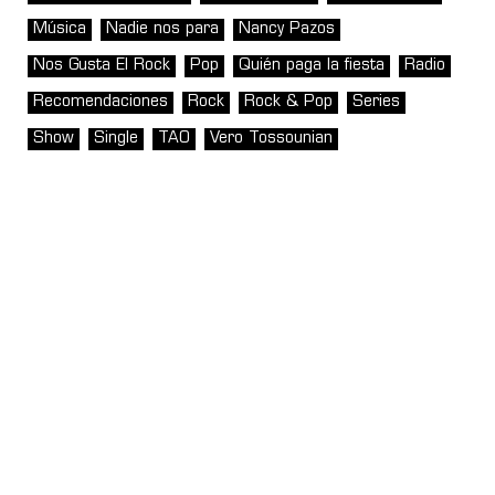
Música
Nadie nos para
Nancy Pazos
Nos Gusta El Rock
Pop
Quién paga la fiesta
Radio
Recomendaciones
Rock
Rock & Pop
Series
Show
Single
TAO
Vero Tossounian