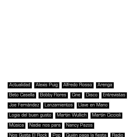
Actualidad
Alexis Puig
Alfredo Rosso
Arenga
Beto Casella
Bobby Flores
Cine
Disco
Entrevistas
Joe Fernández
Lanzamientos
Llave en Mano
Logia del buen gusto
Martin Wullich
Martín Ciccioli
Música
Nadie nos para
Nancy Pazos
Nos Gusta El Rock
Pop
Quién paga la fiesta
Radio