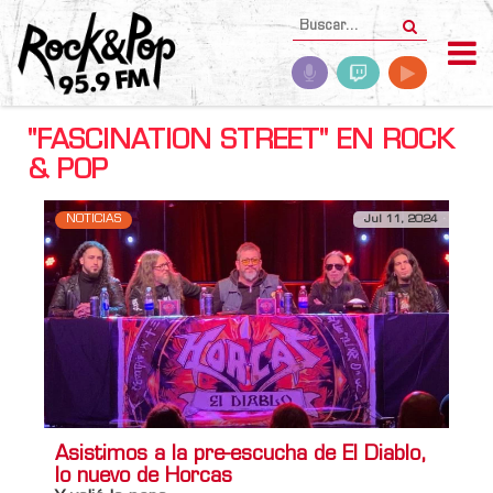
"FASCINATION STREET" EN ROCK
& POP
NOTICIAS
Jul 11, 2024
Asistimos a la pre-escucha de El Diablo,
lo nuevo de Horcas