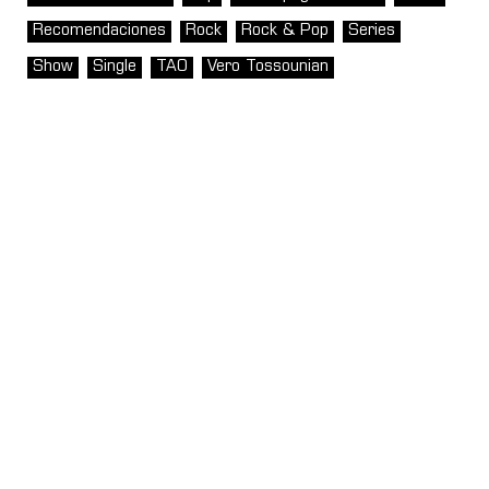
Recomendaciones
Rock
Rock & Pop
Series
Show
Single
TAO
Vero Tossounian