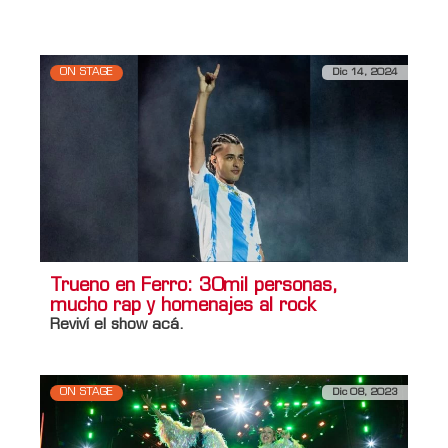
en Rock & Pop
ON STAGE
Dic 14, 2024
Trueno en Ferro: 30mil personas,
mucho rap y homenajes al rock
Reviví el show acá.
ON STAGE
Dic 08, 2023