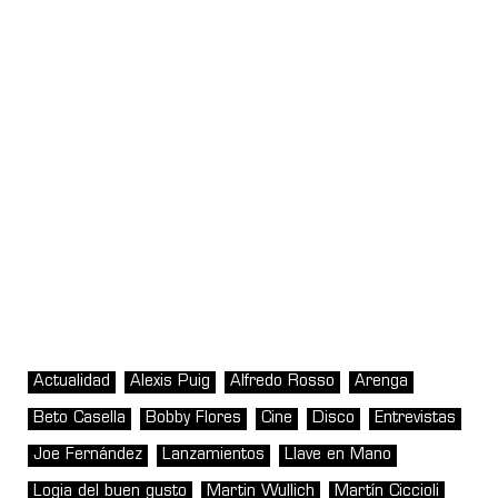
Actualidad
Alexis Puig
Alfredo Rosso
Arenga
Beto Casella
Bobby Flores
Cine
Disco
Entrevistas
Joe Fernández
Lanzamientos
Llave en Mano
Logia del buen gusto
Martin Wullich
Martín Ciccioli