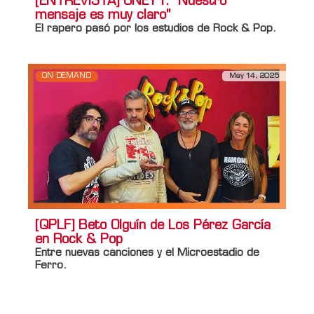
[ENTREVISTA] ONEY1: "Nuestro
mensaje es muy claro"
El rapero pasó por los estudios de
Rock & Pop
.
ON DEMAND
May 14, 2025
[QPLF] Beto Olguín de Los Pérez García
en Rock & Pop
Entre nuevas canciones y el
Microestadio de
Ferro
.
Información adicional
Titulo Home
[QPLF] Beto Olguín de Los Pérez García