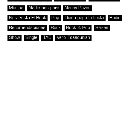
Música
Nadie nos para
Nancy Pazos
Nos Gusta El Rock
Pop
Quién paga la fiesta
Radio
Recomendaciones
Rock
Rock & Pop
Series
Show
Single
TAO
Vero Tossounian