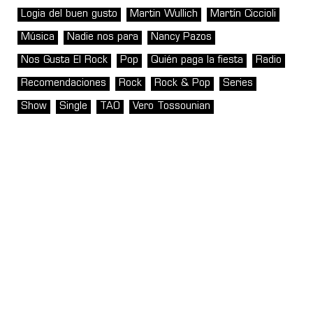
Logia del buen gusto
Martin Wullich
Martín Ciccioli
Música
Nadie nos para
Nancy Pazos
Nos Gusta El Rock
Pop
Quién paga la fiesta
Radio
Recomendaciones
Rock
Rock & Pop
Series
Show
Single
TAO
Vero Tossounian