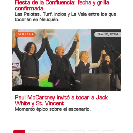
Fiesta de la Confluencia: fecha y grilla
confirmada
Las Pelotas, Turf, Indios y La Vela entre los que
tocarán en Neuquén.
NOTICIAS
Nov 19, 2024
Paul McCartney invitó a tocar a Jack
White y St. Vincent
Momento épico sobre el escenario.