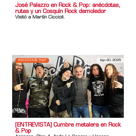
José Palazzo en Rock & Pop: anécdotas,
rutas y un Cosquín Rock demoledor
Visitó a Martín Ciccioli.
Información adicional
Titulo Home
José Palazzo en Rock & Pop:
anécdotas, rutas y un Cosquín Rock
BACKSTAGE R&P
Ago 20, 2025
[ENTREVISTA] Cumbre metalera en Rock
& Pop