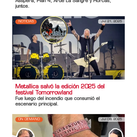
Asspera
,
Plan 4
,
Arde La Sangre
y
Horcas
,
juntos.
NOTICIAS
Jul 21, 2025
Metallica salvó la edición 2025 del
festival Tomorrowland
Fue luego del incendio que consumió el
escenario principal.
ON DEMAND
Jul 09, 2025