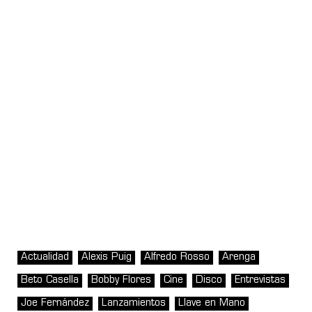
Actualidad
Alexis Puig
Alfredo Rosso
Arenga
Beto Casella
Bobby Flores
Cine
Disco
Entrevistas
Joe Fernández
Lanzamientos
Llave en Mano