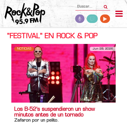
"FESTIVAL" EN ROCK & POP
NOTICIAS
Jun 29, 2026
Los B-52's suspendieron un show
minutos antes de un tornado
Zafaron por un pelito.