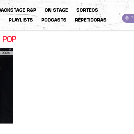
BACKSTAGE R&P
ON STAGE
SORTEOS
R
S
PLAYLISTS
PODCASTS
REPETIDORAS
 POP
, 2024