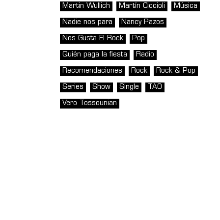
Martin Wullich
Martín Ciccioli
Música
Nadie nos para
Nancy Pazos
Nos Gusta El Rock
Pop
Quién paga la fiesta
Radio
Recomendaciones
Rock
Rock & Pop
Series
Show
Single
TAO
Vero Tossounian