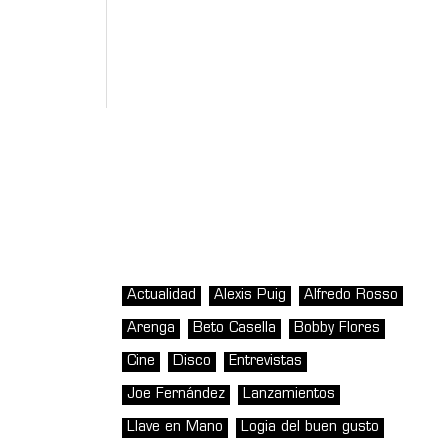
Actualidad
Alexis Puig
Alfredo Rosso
Arenga
Beto Casella
Bobby Flores
Cine
Disco
Entrevistas
Joe Fernández
Lanzamientos
Llave en Mano
Logia del buen gusto