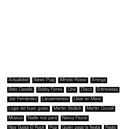
Actualidad
Alexis Puig
Alfredo Rosso
Arenga
Beto Casella
Bobby Flores
Cine
Disco
Entrevistas
Joe Fernández
Lanzamientos
Llave en Mano
Logia del buen gusto
Martin Wullich
Martín Ciccioli
Música
Nadie nos para
Nancy Pazos
Nos Gusta El Rock
Pop
Quién paga la fiesta
Radio