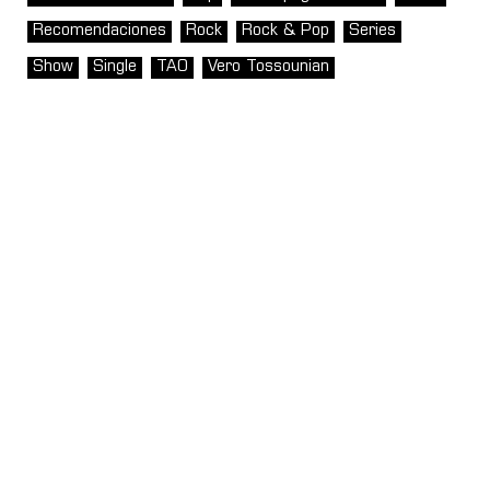
Recomendaciones
Rock
Rock & Pop
Series
Show
Single
TAO
Vero Tossounian