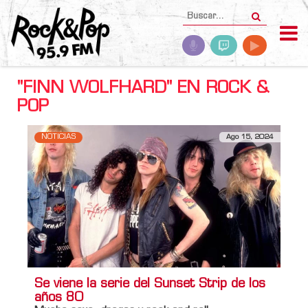
"FINN WOLFHARD" EN ROCK &
POP
NOTICIAS
Ago 15, 2024
Se viene la serie del Sunset Strip de los
años 80