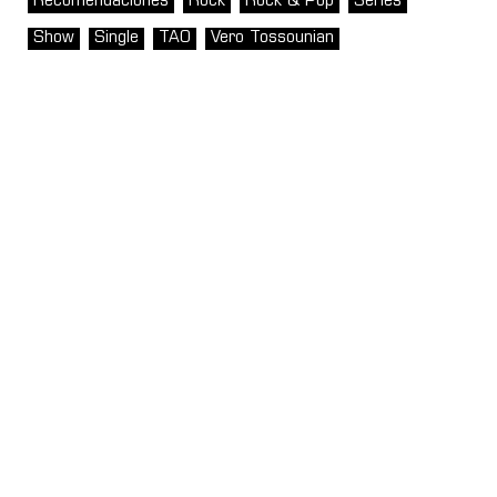
Recomendaciones
Rock
Rock & Pop
Series
Show
Single
TAO
Vero Tossounian