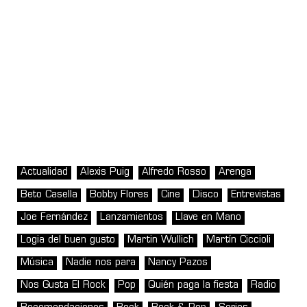
Actualidad
Alexis Puig
Alfredo Rosso
Arenga
Beto Casella
Bobby Flores
Cine
Disco
Entrevistas
Joe Fernández
Lanzamientos
Llave en Mano
Logia del buen gusto
Martin Wullich
Martín Ciccioli
Música
Nadie nos para
Nancy Pazos
Nos Gusta El Rock
Pop
Quién paga la fiesta
Radio