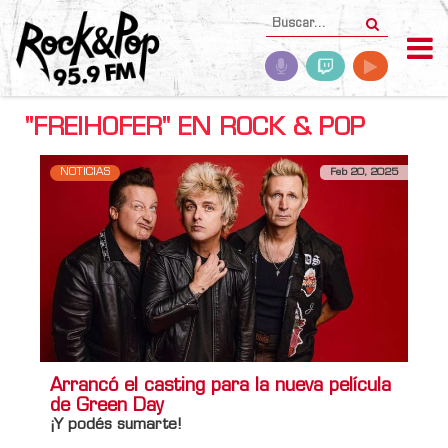
"FREIHOFER" EN ROCK & POP
NOTICIAS
Feb 20, 2025
Arrancó el casting para la nueva película
de Green Day
¡Y podés sumarte!