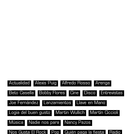
Actualidad
Alexis Puig
Alfredo Rosso
Arenga
Beto Casella
Bobby Flores
Cine
Disco
Entrevistas
Joe Fernández
Lanzamientos
Llave en Mano
Logia del buen gusto
Martin Wullich
Martín Ciccioli
Música
Nadie nos para
Nancy Pazos
Nos Gusta El Rock
Pop
Quién paga la fiesta
Radio