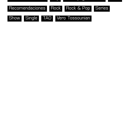
Recomendaciones
Rock
Rock & Pop
Series
Show
Single
TAO
Vero Tossounian