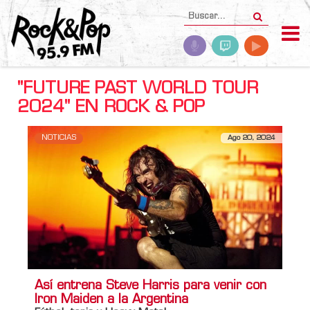
"FUTURE PAST WORLD TOUR
2024" EN ROCK & POP
NOTICIAS
Ago 20, 2024
Así entrena Steve Harris para venir con
Iron Maiden a la Argentina