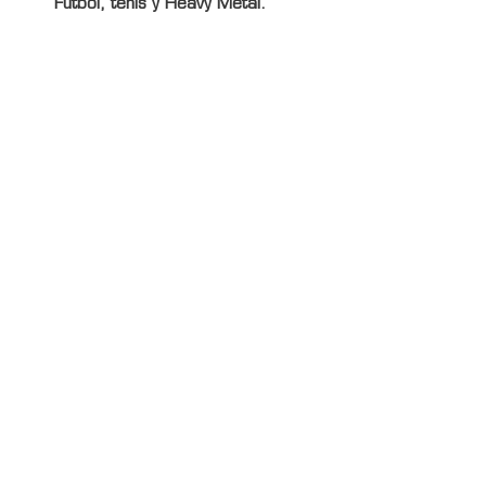
Fútbol, tenis y Heavy Metal.