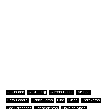
Actualidad
Alexis Puig
Alfredo Rosso
Arenga
Beto Casella
Bobby Flores
Cine
Disco
Entrevistas
Joe Fernández
Lanzamientos
Llave en Mano