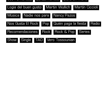
Logia del buen gusto
Martin Wullich
Martín Ciccioli
Música
Nadie nos para
Nancy Pazos
Nos Gusta El Rock
Pop
Quién paga la fiesta
Radio
Recomendaciones
Rock
Rock & Pop
Series
Show
Single
TAO
Vero Tossounian